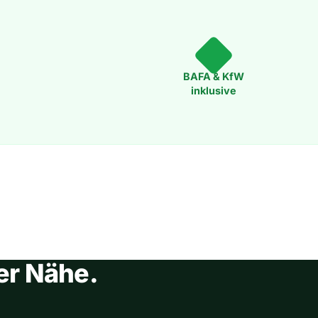
BAFA & KfW
inklusive
er Nähe.