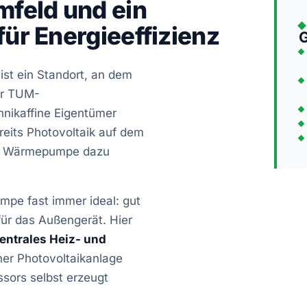
feld und ein
r Energieeffizienz
G
ist ein Standort, an dem
er TUM-
nikaffine Eigentümer
reits Photovoltaik auf dem
die Wärmepumpe dazu
pe fast immer ideal: gut
ür das Außengerät. Hier
entrales Heiz- und
ner Photovoltaikanlage
ssors selbst erzeugt