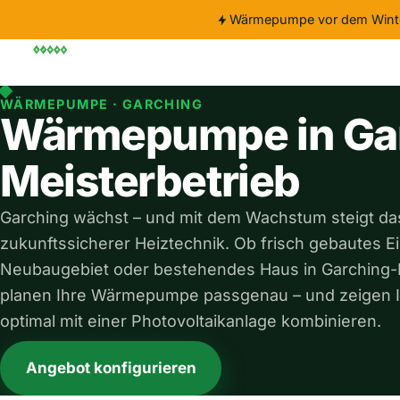
Wärmepumpe vor dem Wint
Wärmepumpe
Förderung
Wartung
Wissen
Über
WÄRMEPUMPE · GARCHING
Wärmepumpe in Ga
Meisterbetrieb
Garching wächst – und mit dem Wachstum steigt da
zukunftssicherer Heiztechnik. Ob frisch gebautes E
Neubaugebiet oder bestehendes Haus in Garching-
planen Ihre Wärmepumpe passgenau – und zeigen Ih
optimal mit einer Photovoltaikanlage kombinieren.
Angebot konfigurieren