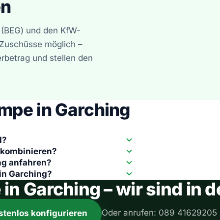
en
e (BEG) und den KfW-
e Zuschüsse möglich –
erbetrag und stellen den
mpe in Garching
l?
 kombinieren?
ng anfahren?
in Garching?
 Garching – wir sind in d
Oder anrufen: 089 41629205
stenlos konfigurieren