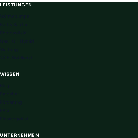
LEISTUNGEN
Wärmepumpe
Bad & Sanitär
Photovoltaik
Gas · Öl · Hybrid
Wartung
24 h-Notdienst
WISSEN
Blog
Ratgeber
Förderung
FAQ
Einsatzgebiet
UNTERNEHMEN