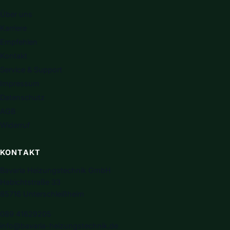
Über uns
Karriere
Empfehlen
Kontakt
Service & Support
Impressum
Datenschutz
AGB
Widerruf
KONTAKT
Bavaria Heizungstechnik GmbH
Habichtstraße 33
85716 Unterschleißheim
089 41629205
info@bavaria-heizungstechnik.de