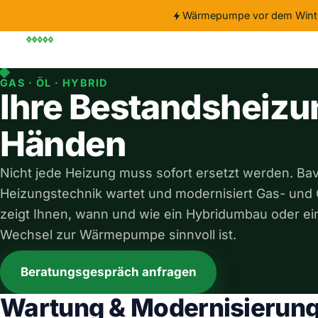
Wärmepumpe vor dem Wint
Wärmepumpe
Förderung
Wartung
Wissen
Über
GAS · ÖL · HYBRID
Ihre Bestandsheizu
Händen
Nicht jede Heizung muss sofort ersetzt werden. Bav
Heizungstechnik wartet und modernisiert Gas- und
zeigt Ihnen, wann und wie ein Hybridumbau oder ein
Wechsel zur Wärmepumpe sinnvoll ist.
Beratungsgespräch anfragen
Wartung & Modernisierung 