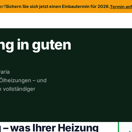
er?
Sichern Sie sich jetzt einen Einbautermin für 2026.
Termin an
 uns
Kontakt
ng in guten
aria
 Ölheizungen – und
 vollständiger
– was Ihrer Heizung