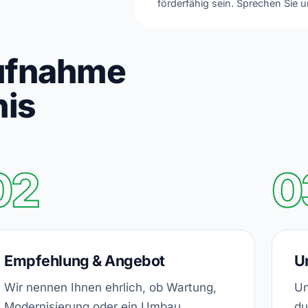
förderfähig sein. Sprechen Sie u
ufnahme
nis
02
0
Empfehlung & Angebot
U
Wir nennen Ihnen ehrlich, ob Wartung,
Un
Modernisierung oder ein Umbau
du