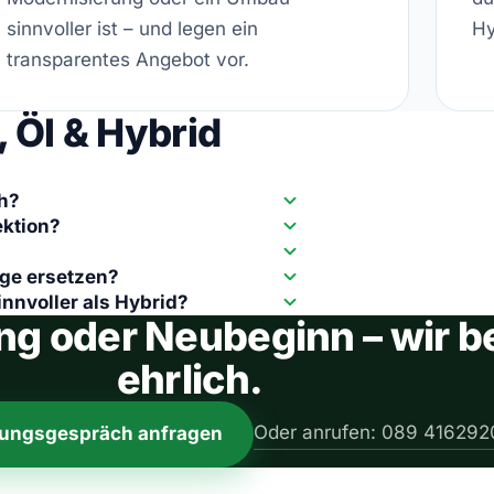
sinnvoller ist – und legen ein
Hy
transparentes Angebot vor.
 Öl & Hybrid
ch?
ektion?
age ersetzen?
nnvoller als Hybrid?
g oder Neubeginn – wir be
ehrlich.
Oder anrufen: 089 416292
tungsgespräch anfragen