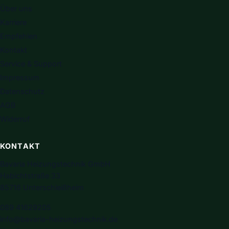
Über uns
Karriere
Empfehlen
Kontakt
Service & Support
Impressum
Datenschutz
AGB
Widerruf
KONTAKT
Bavaria Heizungstechnik GmbH
Habichtstraße 33
85716 Unterschleißheim
089 41629205
info@bavaria-heizungstechnik.de