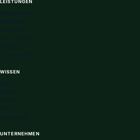
LEISTUNGEN
Wärmepumpe
Bad & Sanitär
Photovoltaik
Gas · Öl · Hybrid
Wartung
24 h-Notdienst
WISSEN
Blog
Ratgeber
Förderung
FAQ
Einsatzgebiet
UNTERNEHMEN