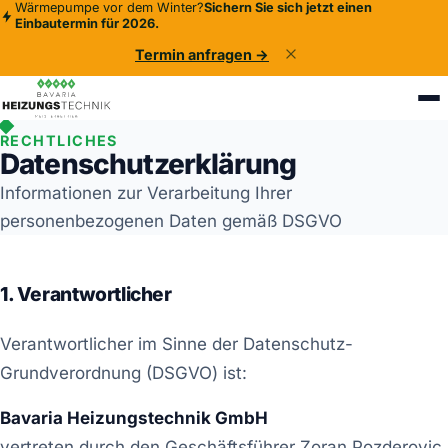
Wärmepumpe vor dem Winter?
Sichern Sie sich jetzt einen
Einbautermin für 2026.
Termin anfragen →
RECHTLICHES
Datenschutzerklärung
Informationen zur Verarbeitung Ihrer
personenbezogenen Daten gemäß DSGVO
1. Verantwortlicher
Verantwortlicher im Sinne der Datenschutz-
Grundverordnung (DSGVO) ist:
Bavaria Heizungstechnik GmbH
vertreten durch den Geschäftsführer Zoran Pozderovic