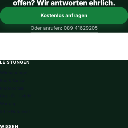
offen? Wir antworten ehrlich.
Kostenlos anfragen
Oder anrufen: 089 41629205
LEISTUNGEN
Wärmepumpe
Bad & Sanitär
Photovoltaik
Gas · Öl · Hybrid
Wartung
24 h-Notdienst
WISSEN